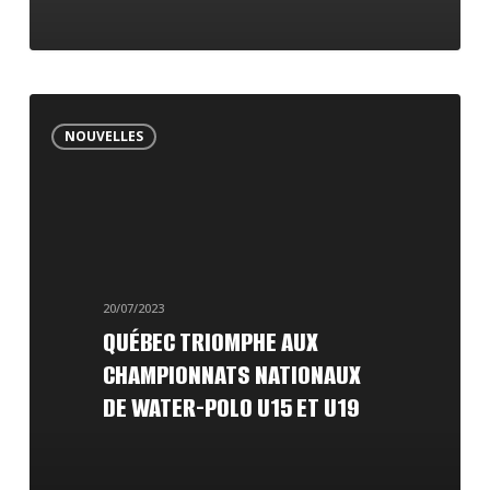
Québec
NOUVELLES
triomphe
aux
Championnats
nationaux
de
20/07/2023
water-
QUÉBEC TRIOMPHE AUX
polo
CHAMPIONNATS NATIONAUX
U15
DE WATER-POLO U15 ET U19
et
U19