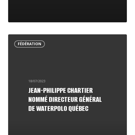
Jean-
FÉDÉRATION
Philippe
Chartier
nommé
directeur
18/07/2023
général
JEAN-PHILIPPE CHARTIER
NOMMÉ DIRECTEUR GÉNÉRAL
de
DE WATERPOLO QUÉBEC
Waterpolo
Québec