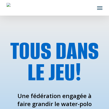
Skip
Menu
to
main
content
TOUS DANS
LE JEU!
Une fédération engagée à
faire grandir le water-polo