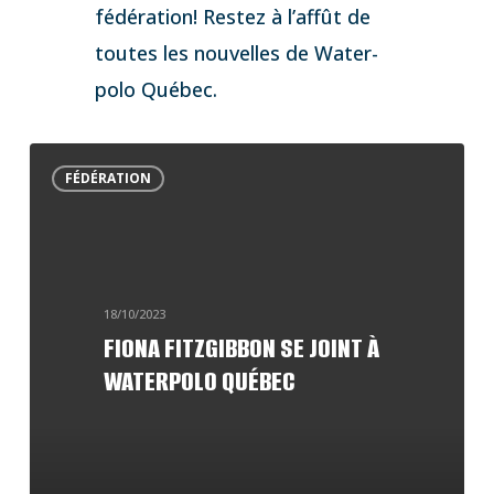
fédération! Restez à l’affût de
toutes les nouvelles de Water-
polo Québec.
Fiona
FÉDÉRATION
Fitzgibbon
se
joint
à
18/10/2023
Waterpolo
FIONA FITZGIBBON SE JOINT À
WATERPOLO QUÉBEC
Québec