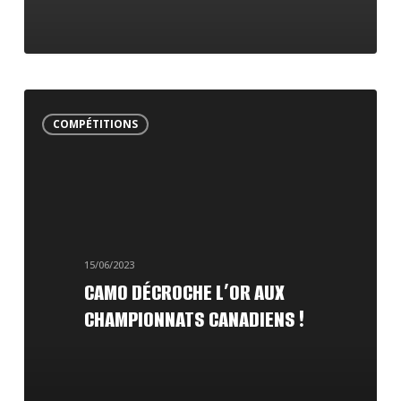
CAMO
COMPÉTITIONS
décroche
l’or
aux
Championnats
canadiens
15/06/2023
!
CAMO DÉCROCHE L’OR AUX
CHAMPIONNATS CANADIENS !